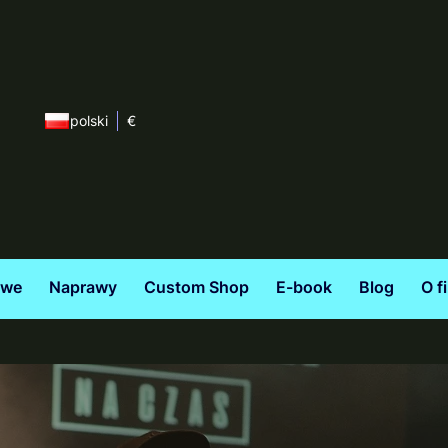
polski
€
owe
Naprawy
Custom Shop
E-book
Blog
O f