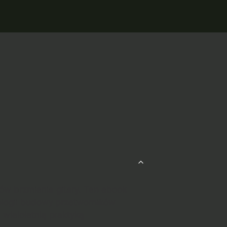
tów brzmienia gitary. Ten ebook
ologii budowy przetworników
 wieloletnią praktyką