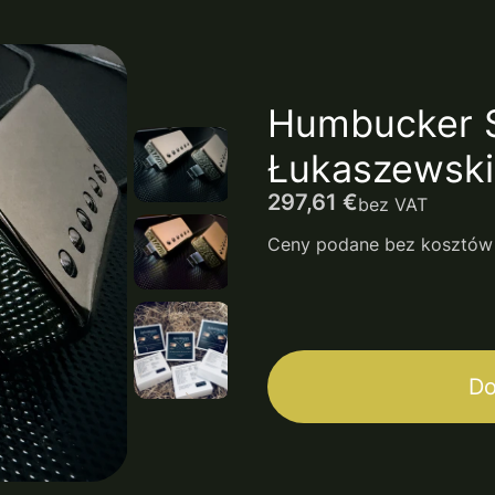
Humbucker S
Łukaszewski 
Cena
297,61 €
bez VAT
Ceny podane bez kosztów
*
Osłona (puszka)
Wybierz
Do