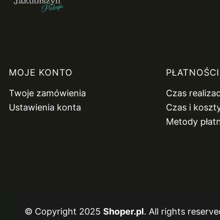
Linki w stopce
MOJE KONTO
PŁATNOŚCI
Twoje zamówienia
Czas realiza
Ustawienia konta
Czas i koszt
Metody płat
© Copyright 2025
Shoper.pl
. All rights reserve