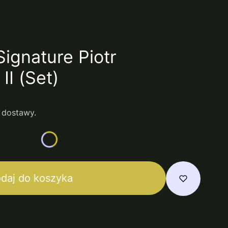
ignature Piotr
II (Set)
 dostawy.
daj do koszyka