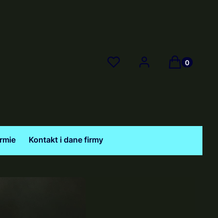
Produkty w 
Ulubione
Zaloguj się
Koszyk
irmie
Kontakt i dane firmy