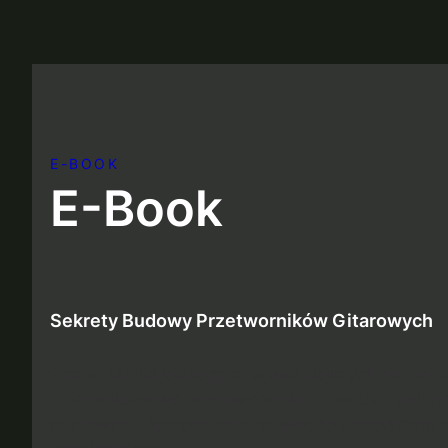
E-BOOK
E-Book
Sekrety Budowy Przetworników Gitarowych
Poznaj tajniki jednego z najważniejszych elemen
to kompleksowe wprowadzenie do sztuki i techn
gitarowych, łączące solidną wiedzę teoretyczną z