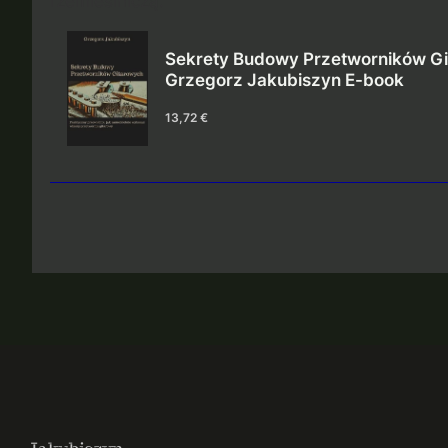
rzemieślniczą.
Sekrety Budowy Przetworników Gi
Grzegorz Jakubiszyn E-book
Cena
13,72 €