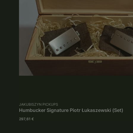
PRODUCENT
JAKUBISZYN PICKUPS
Humbucker Signature Piotr Łukaszewski (Set)
Cena
297,61 €