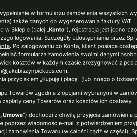
 wypełnienie w formularzu zamówienia wszystkich
ienta) także danych do wygenerowania faktury VAT.
o w Sklepie (dalej „
Konto
”), rejestracja jest jednor
jszego logowania. Szczegóły udostępniania przez Sp
onta
. Po zalogowaniu do Konta, klient posiada dostęp
ełniać formularza zamówienia swoimi danymi osob
lwiek kosztów w każdym czasie zrezygnować z posia
zyn@jakubiszynpickups.com.
ia przyciskiem „Kupuję i płacę” (lub innego o tożsa
upu Towarów zgodnie z opcjami wybranymi w zamówi
 zapłaty ceny Towarów oraz kosztów ich dostawy.
j
„Umowa”
) dochodzi z chwilą przyjęcia zamówienia p
e poprzez wiadomość e-mail z potwierdzeniem przyję
cji zamówienia Towaru (w całości bądź w części), Sp