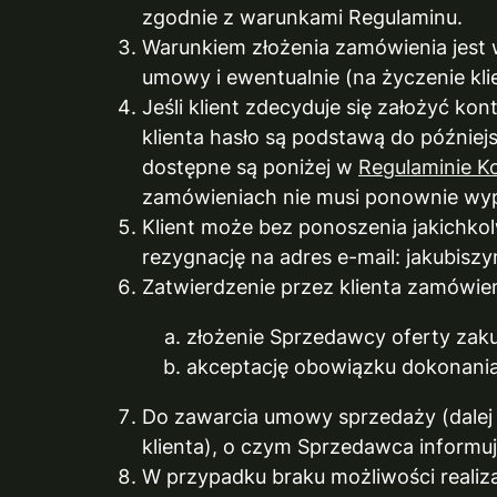
zgodnie z warunkami Regulaminu.
Warunkiem złożenia zamówienia jest
umowy i ewentualnie (na życzenie kl
Jeśli klient zdecyduje się założyć kont
klienta hasło są podstawą do późnie
dostępne są poniżej w
Regulaminie K
zamówieniach nie musi ponownie wyp
Klient może bez ponoszenia jakichko
rezygnację na adres e-mail: jakubis
Zatwierdzenie przez klienta zamówien
złożenie Sprzedawcy oferty zak
akceptację obowiązku dokonania
Do zawarcia umowy sprzedaży (dale
klienta), o czym Sprzedawca informuj
W przypadku braku możliwości realiza