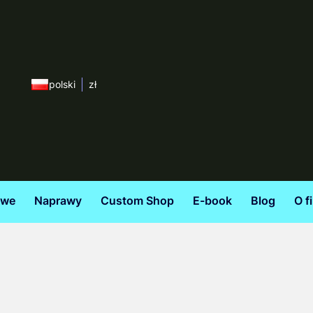
polski
zł
owe
Naprawy
Custom Shop
E-book
Blog
O f