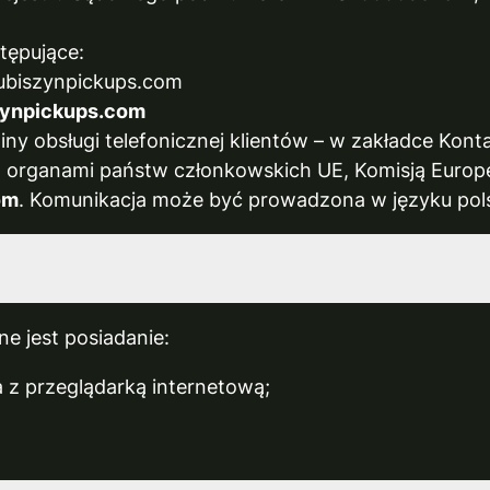
tępujące:
kubiszynpickups.com
zynpickups.com
ny obsługi telefonicznej klientów – w zakładce Konta
z organami państw członkowskich UE, Komisją Europ
om
. Komunikacja może być prowadzona w języku pol
e jest posiadanie:
 z przeglądarką internetową;