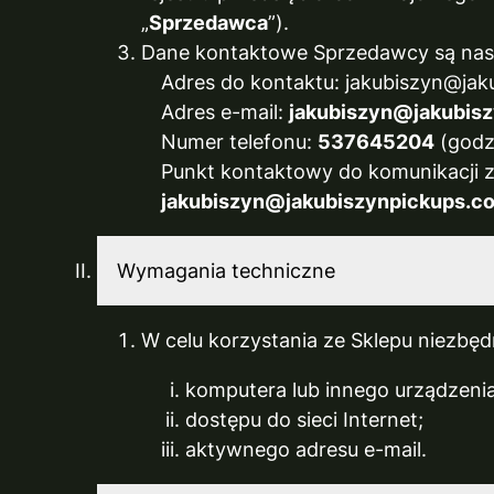
„
Sprzedawca
”).
Dane kontaktowe Sprzedawcy są nas
Adres do kontaktu: jakubiszyn@ja
Adres e-mail:
jakubiszyn@jakubis
Numer telefonu:
537645204
(godzi
Punkt kontaktowy do komunikacji 
jakubiszyn@jakubiszynpickups.c
Wymagania techniczne
W celu korzystania ze Sklepu niezbędn
komputera lub innego urządzenia
dostępu do sieci Internet;
aktywnego adresu e-mail.