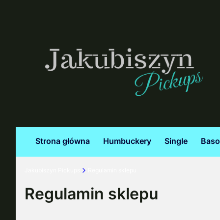
Strona główna
Humbuckery
Single
Bas
Jakubiszyn Pickups
Regulamin sklepu
Regulamin sklepu