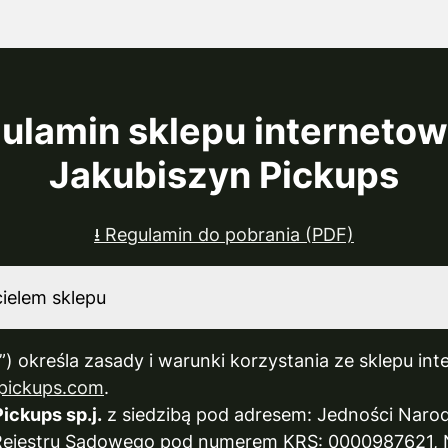
ulamin sklepu interneto
Jakubiszyn Pickups
⭳ Regulamin do pobrania (PDF)
cielem sklepu
”) określa zasady i warunki korzystania ze sklepu i
npickups.com
.
ickups sp.j.
z siedzibą pod adresem: Jedności Narod
 Rejestru Sądowego pod numerem KRS: 0000987621,