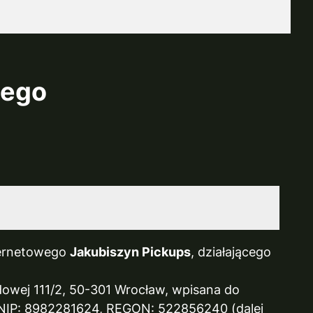
wego
nternetowego
Jakubiszyn Pickups
, działającego
owej 111/2, 50-301 Wrocław, wpisana do
 NIP: 8982281624, REGON: 522856240 (dalej