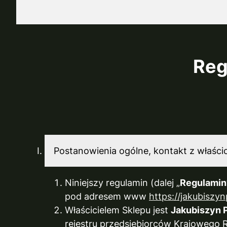
Reg
Postanowienia ogólne, kontakt z właści
Niniejszy regulamin (dalej „
Regulamin
pod adresem www
https://jakubiszy
Właścicielem Sklepu jest
Jakubiszyn P
rejestru przedsiębiorców Krajowego